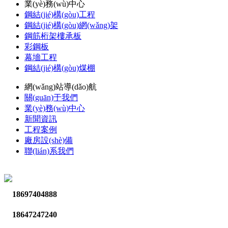
業(yè)務(wù)中心
鋼結(jié)構(gòu)工程
鋼結(jié)構(gòu)網(wǎng)架
鋼筋桁架樓承板
彩鋼板
幕墻工程
鋼結(jié)構(gòu)煤棚
網(wǎng)站導(dǎo)航
關(guān)于我們
業(yè)務(wù)中心
新聞資訊
工程案例
廠房設(shè)備
聯(lián)系我們
18697404888
18647247240