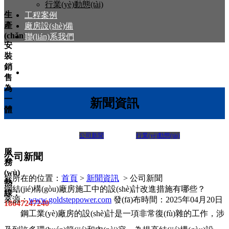
行業(yè)動態(tài)
生
工程案例
產
廠房設(shè)備
(chǎn)
聯(lián)系我們
安
裝
銷
售
為
一
新聞資訊
體
公司新聞
行業(yè)動態(tài)
服
公司新聞
務
(wù)
您所在的位置：
首頁
>
新聞資訊
> 公司新聞
熱
鋼結(jié)構(gòu)廠房施工中的設(shè)計改進措施有哪些？
線：
來源：
www.goldsteppower.com
發(fā)布時間：2025年04月20日
18647247240
鋼工業(yè)廠房的設(shè)計是一項非常復(fù)雜的工作，涉