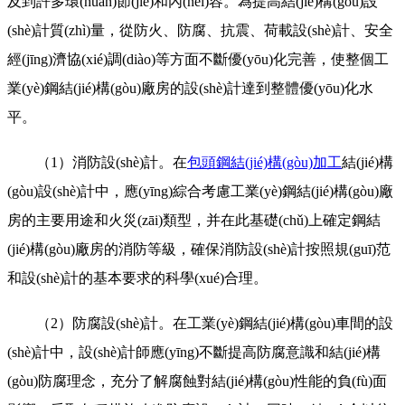
及到許多環(huán)節(jié)和內(nèi)容。為提高結(jié)構(gòu)設
(shè)計質(zhì)量，從防火、防腐、抗震、荷載設(shè)計、安全
經(jīng)濟協(xié)調(diào)等方面不斷優(yōu)化完善，使整個工
業(yè)鋼結(jié)構(gòu)廠房的設(shè)計達到整體優(yōu)化水
平。
（1）消防設(shè)計。在
包頭鋼結(jié)構(gòu)加工
結(jié)構
(gòu)設(shè)計中，應(yīng)綜合考慮工業(yè)鋼結(jié)構(gòu)廠
房的主要用途和火災(zāi)類型，并在此基礎(chǔ)上確定鋼結
(jié)構(gòu)廠房的消防等級，確保消防設(shè)計按照規(guī)范
和設(shè)計的基本要求的科學(xué)合理。
（2）防腐設(shè)計。在工業(yè)鋼結(jié)構(gòu)車間的設
(shè)計中，設(shè)計師應(yīng)不斷提高防腐意識和結(jié)構
(gòu)防腐理念，充分了解腐蝕對結(jié)構(gòu)性能的負(fù)面