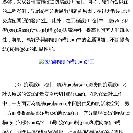
影響，采取各種措施改進防腐設(shè)計。同時，結(jié)合以往
的工程案例，認(rèn)真分析腐蝕問題的原因，在很大程度上避
免腐蝕問題的發(fā)生。此外，在工程設(shè)計中，應(yīng)科
學(xué)設(shè)計結(jié)構(gòu)防腐涂料，提高其附著力和疏水
性，將氧、氧離子與鋼結(jié)構(gòu)中的金屬隔離，不斷提高
結(jié)構(gòu)的防腐性能。
（3）抗震設(shè)計。鋼結(jié)構(gòu)廠房的抗震設(shè)
計與廠房的質(zhì)量安全密切相關(guān)。在設(shè)計工作
中，一方面要為鋼結(jié)構(gòu)車間提供足夠的活動空間，另
一方面要提高結(jié)構(gòu)應(yīng)力，充分體現(xiàn)鋼結(jié)
構(gòu)的優(yōu)點?；谒浇Y(jié)構(gòu)和縱向結(jié)構
(gòu)，避免結(jié)構(gòu)變形，提高結(jié)構(gòu)的抗震性