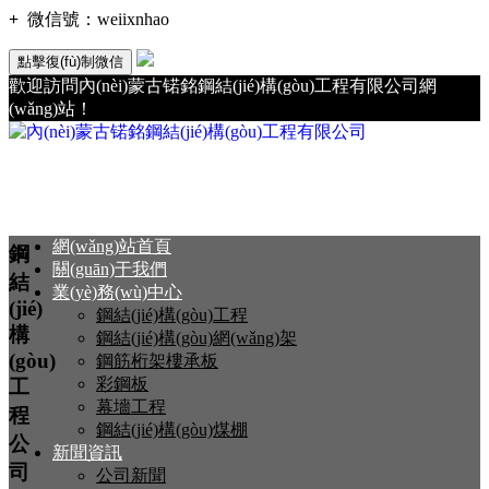
+
微信號：
weiixnhao
點擊復(fù)制微信
歡迎訪問內(nèi)蒙古锘銘鋼結(jié)構(gòu)工程有限公司網
(wǎng)站！
網(wǎng)站首頁
鋼
關(guān)于我們
結
業(yè)務(wù)中心
(jié)
鋼結(jié)構(gòu)工程
構
鋼結(jié)構(gòu)網(wǎng)架
(gòu)
鋼筋桁架樓承板
彩鋼板
工
幕墻工程
程
鋼結(jié)構(gòu)煤棚
公
新聞資訊
司
公司新聞