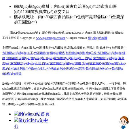
鋼結(jié)構(gòu)廠址：內(nèi)蒙古自治區(qū)包頭市青山區
(qū)110國道與興業(yè)路交叉口
樓承板廠址：內(nèi)蒙古自治區(qū)包頭市昆都侖區(qū)金屬深
加工園區(qū)
蒙ICP備2023002288號-1
蒙公網(wǎng)安備15020402000514
內(nèi)蒙古锘銘鋼結(jié)構(gòu)
工程有限公司 Copyright ©
www.goldsteppower.com
All rights reserved
網(wǎng)站地圖
主營區(qū)域：內(nèi)蒙古,包頭,呼和浩特,鄂爾多斯,烏海,烏蘭察布,巴盟,甘肅,錫林浩特 熱門搜索：
包頭鋼結(jié)構(gòu)加工
,
包頭鋼結(jié)構(gòu)廠房
,
包頭鋼結(jié)構(gòu)工程
,
包頭鋼結(jié)構(gòu)煤
棚
,
包頭鋼結(jié)構(gòu)網(wǎng)架
,
內(nèi)蒙古鋼結(jié)構(gòu)加工
,
內(nèi)蒙古鋼結(jié)構(gòu)廠房
,
內(nèi)蒙古鋼結(jié)構(gòu)工程
,
內(nèi)蒙古鋼結(jié)構(gòu)煤棚
,
內(nèi)蒙古鋼結(jié)構(gòu)網(wǎng)
架
,
內(nèi)蒙古鋼結(jié)構(gòu)施工
,
內(nèi)蒙古鋼結(jié)構(gòu)
安裝
,
包頭
鋼結(jié)構(gòu)
,
包頭
鋼結
(jié)構(gòu)安裝
版權(quán)聲明：本網(wǎng)站所刊內(nèi)容未經(jīng)本網(wǎng)站及作者本人許可，不得下載、轉
(zhuǎn)載或建立鏡像等，違者本網(wǎng)站將追究其法律責(zé)任。本網(wǎng)站所用文字圖片部分
來源于公共網(wǎng)絡(luò)或者素材網(wǎng)站，凡圖文未署名者均為原始狀況，但作者發(fā)現
(xiàn)后可告知認(rèn)領(lǐng)，我們?nèi)詴皶r署名或依照作者本人意愿處理，如未及時聯(lián)系本
站，本網(wǎng)站不承擔(dān)任何責(zé)任。
網(wǎng)站首頁
業(yè)務(wù)中
心