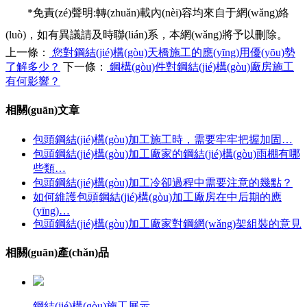
*免責(zé)聲明:轉(zhuǎn)載內(nèi)容均來自于網(wǎng)絡
(luò)，如有異議請及時聯(lián)系，本網(wǎng)將予以刪除。
上一條：
您對鋼結(jié)構(gòu)天橋施工的應(yīng)用優(yōu)勢
了解多少？
下一條：
鋼構(gòu)件對鋼結(jié)構(gòu)廠房施工
有何影響？
相關(guān)文章
包頭鋼結(jié)構(gòu)加工施工時，需要牢牢把握加固…
包頭鋼結(jié)構(gòu)加工廠家的鋼結(jié)構(gòu)雨棚有哪
些類…
包頭鋼結(jié)構(gòu)加工冷卻過程中需要注意的幾點？
如何維護包頭鋼結(jié)構(gòu)加工廠房在中后期的應
(yīng)…
包頭鋼結(jié)構(gòu)加工廠家對鋼網(wǎng)架組裝的意見
相關(guān)產(chǎn)品
鋼結(jié)構(gòu)施工展示