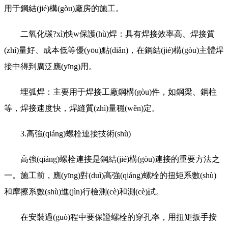
用于鋼結(jié)構(gòu)廠房的施工。
二氧化碳?xì)怏w保護(hù)焊：具有焊接效率高、焊接質
(zhì)量好、成本低等優(yōu)點(diǎn)，在鋼結(jié)構(gòu)主體焊
接中得到廣泛應(yīng)用。
埋弧焊：主要用于焊接工廠鋼構(gòu)件，如鋼梁、鋼柱
等，焊接速度快，焊縫質(zhì)量穩(wěn)定。
3.高強(qiáng)螺栓連接技術(shù)
高強(qiáng)螺栓連接是鋼結(jié)構(gòu)連接的重要方法之
一。施工前，應(yīng)對(duì)高強(qiáng)螺栓的扭矩系數(shù)
和摩擦系數(shù)進(jìn)行檢測(cè)和測(cè)試。
在安裝過(guò)程中要保證螺栓的穿孔率，用扭矩扳手按