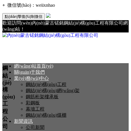
+
微信號(hào)：
weiixnhao
點(diǎn)擊復(fù)制微信
歡迎訪問(wèn)內(nèi)蒙古锘銘鋼結(jié)構(gòu)工程有限公司網
(wǎng)站！
網(wǎng)站首頁(yè)
鋼
關(guān)于我們
結
業(yè)務(wù)中心
(jié)
鋼結(jié)構(gòu)工程
構
鋼結(jié)構(gòu)網(wǎng)架
(gòu)
鋼筋桁架樓承板
彩鋼板
工
幕墻工程
程
鋼結(jié)構(gòu)煤棚
公
新聞資訊
司
公司新聞