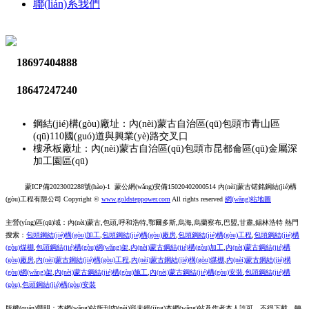
聯(lián)系我們
18697404888
18647247240
鋼結(jié)構(gòu)廠址：內(nèi)蒙古自治區(qū)包頭市青山區
(qū)110國(guó)道與興業(yè)路交叉口
樓承板廠址：內(nèi)蒙古自治區(qū)包頭市昆都侖區(qū)金屬深
加工園區(qū)
蒙ICP備2023002288號(hào)-1
蒙公網(wǎng)安備15020402000514
內(nèi)蒙古锘銘鋼結(jié)構
(gòu)工程有限公司 Copyright ©
www.goldsteppower.com
All rights reserved
網(wǎng)站地圖
主營(yíng)區(qū)域：內(nèi)蒙古,包頭,呼和浩特,鄂爾多斯,烏海,烏蘭察布,巴盟,甘肅,錫林浩特 熱門
搜索：
包頭鋼結(jié)構(gòu)加工
,
包頭鋼結(jié)構(gòu)廠房
,
包頭鋼結(jié)構(gòu)工程
,
包頭鋼結(jié)構
(gòu)煤棚
,
包頭鋼結(jié)構(gòu)網(wǎng)架
,
內(nèi)蒙古鋼結(jié)構(gòu)加工
,
內(nèi)蒙古鋼結(jié)構
(gòu)廠房
,
內(nèi)蒙古鋼結(jié)構(gòu)工程
,
內(nèi)蒙古鋼結(jié)構(gòu)煤棚
,
內(nèi)蒙古鋼結(jié)構
(gòu)網(wǎng)架
,
內(nèi)蒙古鋼結(jié)構(gòu)施工
,
內(nèi)蒙古鋼結(jié)構(gòu)
安裝
,
包頭
鋼結(jié)構
(gòu)
,
包頭
鋼結(jié)構(gòu)安裝
版權(quán)聲明：本網(wǎng)站所刊內(nèi)容未經(jīng)本網(wǎng)站及作者本人許可，不得下載、轉