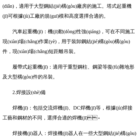
(diǎn)，適用于大型鋼結(jié)構(gòu)廠房的施工。塔式起重機
(jī)可根據(jù)工廠的規(guī)模和高度選擇合適的。
汽車起重機(jī)：機(jī)動(dòng)性強(qiáng)，可在不同施工
現(xiàn)場(chǎng)作業(yè)，用于裝卸鋼結(jié)構(gòu)構(gòu)
件，現(xiàn)場(chǎng)短距離吊裝。
履帶式起重機(jī)：適用于重型鋼柱、鋼梁等復(fù)雜地形
及大型構(gòu)件的吊裝。
2.焊接設(shè)備
焊機(jī)：包括交流焊機(jī)、DC焊機(jī)等，根據(jù)焊接
工藝和鋼材的不同，選擇合適的焊機(jī)。
焊接機(jī)器人：焊接機(jī)器人在一些大型鋼結(jié)構(gòu)