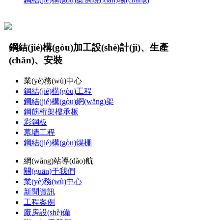
鋼結(jié)構(gòu)加工設(shè)計(jì)、生產
(chǎn)、安裝
業(yè)務(wù)中心
鋼結(jié)構(gòu)工程
鋼結(jié)構(gòu)網(wǎng)架
鋼筋桁架樓承板
彩鋼板
幕墻工程
鋼結(jié)構(gòu)煤棚
網(wǎng)站導(dǎo)航
關(guān)于我們
業(yè)務(wù)中心
新聞資訊
工程案例
廠房設(shè)備