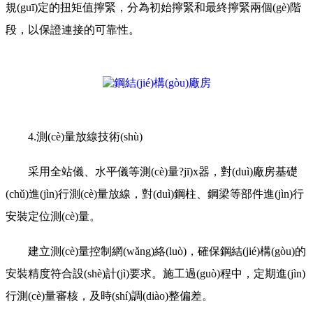
規(guī)定的扭矩值擰緊，分為初始擰緊和最終擰緊兩個(gè)階
段，以保證連接的可靠性。
4.測(cè)量放線技術(shù)
采用全站儀、水平儀等測(cè)量?jī)x器，對(duì)廠房基礎
(chǔ)進(jìn)行測(cè)量放線，對(duì)鋼柱、鋼梁等部件進(jìn)行
安裝定位測(cè)量。
建立測(cè)量控制網(wǎng)絡(luò)，確保鋼結(jié)構(gòu)的
安裝精度符合設(shè)計(jì)要求。施工過(guò)程中，定期進(jìn)
行測(cè)量審核，及時(shí)調(diào)整偏差。