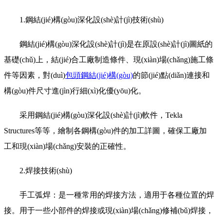
1.鋼結(jié)構(gòu)深化設(shè)計(jì)技術(shù)
鋼結(jié)構(gòu)深化設(shè)計(jì)是在原設(shè)計(jì)圖紙的
基礎(chǔ)上，結(jié)合工廠制造條件、現(xiàn)場(chǎng)施工條
件等因素，對(duì)
包頭鋼結(jié)構(gòu)
的節(jié)點(diǎn)連接和
構(gòu)件尺寸進(jìn)行細(xì)化優(yōu)化。
采用鋼結(jié)構(gòu)深化設(shè)計(jì)軟件，Tekla
Structures等等，繪制各鋼構(gòu)件的加工詳圖，確保工廠加
工和現(xiàn)場(chǎng)安裝的正確性。
2.焊接技術(shù)
手工弧焊：是一種常用的焊接方法，適用于各種位置的焊
接。用于一些小部件的焊接或現(xiàn)場(chǎng)修補(bǔ)焊接，