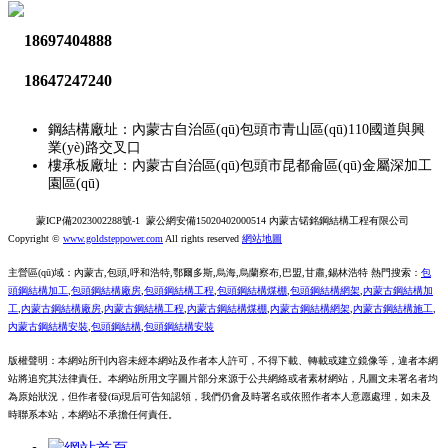
18697404888
18647247240
鋼結構廠址：內蒙古自治區(qū)包頭市青山區(qū)110國道與興
業(yè)路交叉口
樓承板廠址：內蒙古自治區(qū)包頭市昆都侖區(qū)金屬深加工
園區(qū)
蒙ICP備2023002288號-1
蒙公網安備15020402000514
內蒙古锘銘鋼結構工程有限公司
Copyright ©
www.goldsteppower.com
All rights reserved
網站地圖
主營區(qū)域：內蒙古,包頭,呼和浩特,鄂爾多斯,烏海,烏蘭察布,巴盟,甘肅,錫林浩特 熱門搜索：
包
頭鋼結構加工
,
包頭鋼結構廠房
,
包頭鋼結構工程
,
包頭鋼結構煤棚
,
包頭鋼結構網架
,
內蒙古鋼結構加
工
,
內蒙古鋼結構廠房
,
內蒙古鋼結構工程
,
內蒙古鋼結構煤棚
,
內蒙古鋼結構網架
,
內蒙古鋼結構施工
,
內蒙古鋼結構
安裝
,
包頭
鋼結構
,
包頭
鋼結構安裝
版權聲明：本網站所刊內容未經本網站及作者本人許可，不得下載、轉載或建立鏡像等，違者本網
站將追究其法律責任。本網站所用文字圖片部分來源于公共網絡或者素材網站，凡圖文未署名者均
為原始狀況，但作者發(fā)現后可告知認領，我們仍會及時署名或依照作者本人意愿處理，如未及
時聯系本站，本網站不承擔任何責任。