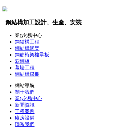
鋼結構加工設計、生產、安裝
業(yè)務中心
鋼結構工程
鋼結構網架
鋼筋桁架樓承板
彩鋼板
幕墻工程
鋼結構煤棚
網站導航
關于我們
業(yè)務中心
新聞資訊
工程案例
廠房設備
聯系我們