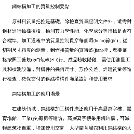
鋼結構加工的質量控制要點
原材料質量把控是基礎。除檢查質量證明文件外，還需對
鋼材進行抽樣復檢，檢測其力學性能、化學成分等指標是否符
合標準。加工過程中的質量控制貫穿每個環(huán)節(jié)，從
切割尺寸精度的測量，到焊接質量的實時監(jiān)控，都要嚴
格按照工藝規(guī)范執(zhí)行。成品驗收階段，需使用測量工
具和檢測設備，對構件的幾何尺寸、形位公差、焊縫質量等進
行檢查，確保交付的鋼結構構件滿足設計和使用要求。
鋼結構加工的應用場景
在建筑領域，鋼結構加工構件廣泛應用于高層寫字樓、體
育場館、工業(yè)廠房等建筑。高層寫字樓采用鋼結構，可減
輕建筑物自重，增加使用空間；大型體育場館利用鋼結構的大