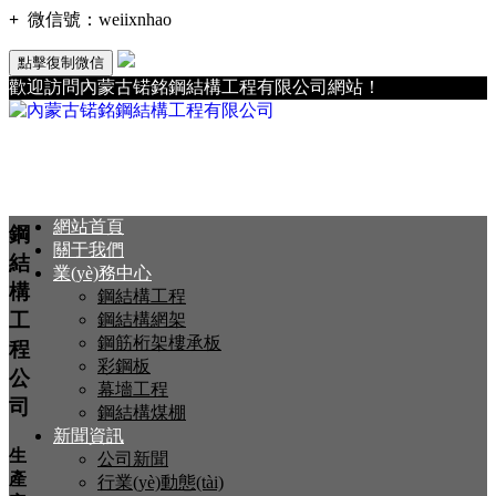
+
微信號：
weiixnhao
點擊復制微信
歡迎訪問內蒙古锘銘鋼結構工程有限公司網站！
網站首頁
鋼
關于我們
結
業(yè)務中心
構
鋼結構工程
工
鋼結構網架
鋼筋桁架樓承板
程
彩鋼板
公
幕墻工程
司
鋼結構煤棚
新聞資訊
生
公司新聞
產
行業(yè)動態(tài)