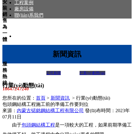
安
工程案例
裝
廠房設備
銷
聯(lián)系我們
售
為
一
體
新聞資訊
服
務
公司新聞
行業(yè)動態(tài)
熱
線：
行業(yè)動態(tài)
18647247240
您所在的位置：
首頁
>
新聞資訊
> 行業(yè)動態(tài)
包頭鋼結構工程施工前的準備工作要到位
來源：
內蒙古锘銘鋼結構工程有限公司
發(fā)布時間：2023年
07月11日
由于
包頭鋼結構工程
是一項較大的工程，如果前期準備工