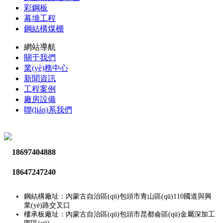
彩鋼板
幕墻工程
鋼結構煤棚
網站導航
關于我們
業(yè)務中心
新聞資訊
工程案例
廠房設備
聯(lián)系我們
18697404888
18647247240
鋼結構廠址：內蒙古自治區(qū)包頭市青山區(qū)110國道與興
業(yè)路交叉口
樓承板廠址：內蒙古自治區(qū)包頭市昆都侖區(qū)金屬深加工