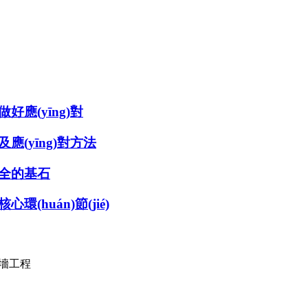
好應(yīng)對
及應(yīng)對方法
安全的基石
(huán)節(jié)
墻工程