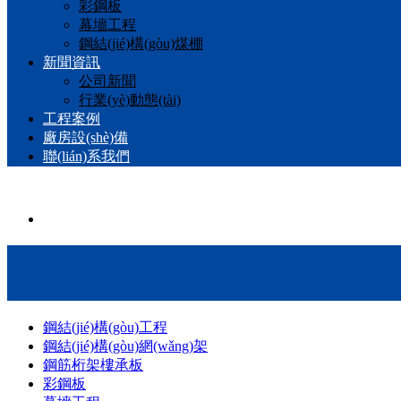
彩鋼板
幕墻工程
鋼結(jié)構(gòu)煤棚
新聞資訊
公司新聞
行業(yè)動態(tài)
工程案例
廠房設(shè)備
聯(lián)系我們
鋼結(jié)構(gòu)工程
鋼結(jié)構(gòu)網(wǎng)架
鋼筋桁架樓承板
彩鋼板