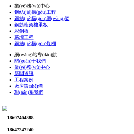
業(yè)務(wù)中心
鋼結(jié)構(gòu)工程
鋼結(jié)構(gòu)網(wǎng)架
鋼筋桁架樓承板
彩鋼板
幕墻工程
鋼結(jié)構(gòu)煤棚
網(wǎng)站導(dǎo)航
關(guān)于我們
業(yè)務(wù)中心
新聞資訊
工程案例
廠房設(shè)備
聯(lián)系我們
18697404888
18647247240