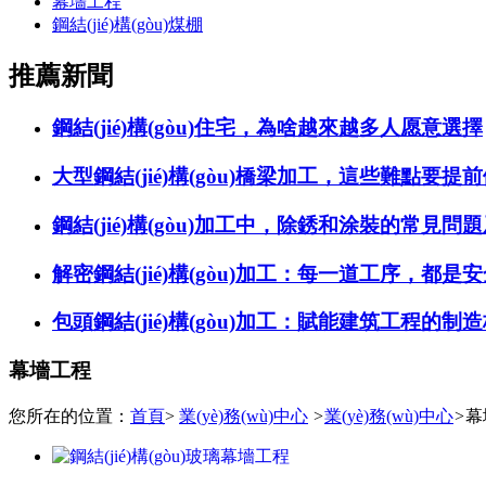
幕墻工程
鋼結(jié)構(gòu)煤棚
推薦新聞
鋼結(jié)構(gòu)住宅，為啥越來越多人愿意選擇
大型鋼結(jié)構(gòu)橋梁加工，這些難點要提前做
鋼結(jié)構(gòu)加工中，除銹和涂裝的常見問題
解密鋼結(jié)構(gòu)加工：每一道工序，都是
包頭鋼結(jié)構(gòu)加工：賦能建筑工程的制造核心環
幕墻工程
您所在的位置：
首頁
>
業(yè)務(wù)中心
>
業(yè)務(wù)中心
>
幕