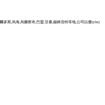
鄂爾多斯,烏海,烏蘭察布,巴盟,甘肅,錫林浩特等地,公司以優(yōu)