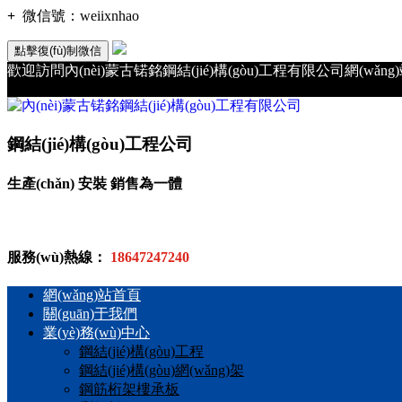
+
微信號：
weiixnhao
點擊復(fù)制微信
歡迎訪問內(nèi)蒙古锘銘鋼結(jié)構(gòu)工程有限公司網(wǎng
鋼結(jié)構(gòu)工程公司
生產(chǎn) 安裝 銷售為一體
服務(wù)熱線：
18647247240
網(wǎng)站首頁
關(guān)于我們
業(yè)務(wù)中心
鋼結(jié)構(gòu)工程
鋼結(jié)構(gòu)網(wǎng)架
鋼筋桁架樓承板