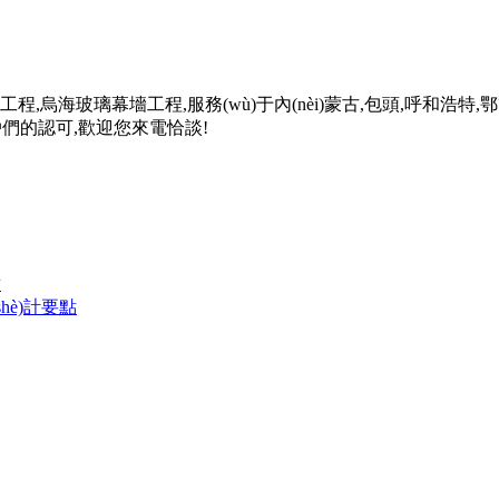
墻工程,烏海玻璃幕墻工程,服務(wù)于內(nèi)蒙古,包頭,呼和浩特,
戶們的認可,歡迎您來電恰談!
點
shè)計要點