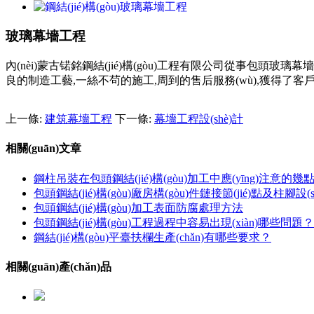
玻璃幕墻工程
內(nèi)蒙古锘銘鋼結(jié)構(gòu)工程有限公司從事包頭玻璃幕
良的制造工藝,一絲不茍的施工,周到的售后服務(wù),獲得了客
上一條:
建筑幕墻工程
下一條:
幕墻工程設(shè)計
相關(guān)文章
鋼柱吊裝在包頭鋼結(jié)構(gòu)加工中應(yīng)注意的幾
包頭鋼結(jié)構(gòu)廠房構(gòu)件鏈接節(jié)點及柱腳設(
包頭鋼結(jié)構(gòu)加工表面防腐處理方法
包頭鋼結(jié)構(gòu)工程過程中容易出現(xiàn)哪些問題？
鋼結(jié)構(gòu)平臺扶欄生產(chǎn)有哪些要求？
相關(guān)產(chǎn)品