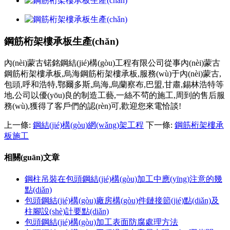
鋼筋桁架樓承板生產(chǎn)
內(nèi)蒙古锘銘鋼結(jié)構(gòu)工程有限公司從事內(nèi)蒙古
鋼筋桁架樓承板,烏海鋼筋桁架樓承板,服務(wù)于內(nèi)蒙古,
包頭,呼和浩特,鄂爾多斯,烏海,烏蘭察布,巴盟,甘肅,錫林浩特等
地,公司以優(yōu)良的制造工藝,一絲不茍的施工,周到的售后服
務(wù),獲得了客戶們的認(rèn)可,歡迎您來電恰談!
上一條:
鋼結(jié)構(gòu)網(wǎng)架工程
下一條:
鋼筋桁架樓承
板施工
相關(guān)文章
鋼柱吊裝在包頭鋼結(jié)構(gòu)加工中應(yīng)注意的幾
點(diǎn)
包頭鋼結(jié)構(gòu)廠房構(gòu)件鏈接節(jié)點(diǎn)及
柱腳設(shè)計要點(diǎn)
包頭鋼結(jié)構(gòu)加工表面防腐處理方法